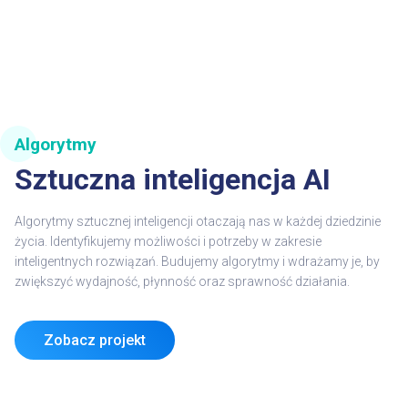
Algorytmy
Sztuczna inteligencja AI
Algorytmy sztucznej inteligencji otaczają nas w każdej dziedzinie
życia. Identyfikujemy możliwości i potrzeby w zakresie
inteligent
n
y
c
h
r
o
z
w
i
ą
z
a
ń
.
B
u
d
u
j
e
m
y
a
l
g
o
r
y
t
m
y
i
w
d
r
a
ż
a
m
y
j
e
,
b
y
z
w
i
ę
k
s
z
y
ć
w
y
d
a
j
n
o
ś
ć
,
p
ł
y
n
n
o
ś
ć
oraz sprawność działania.
Zobacz projekt