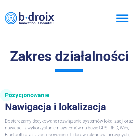
Zakres działalności
Pozycjonowanie
Nawigacja i lokalizacja
Dostarczamy dedykowane rozwiązania systemów lokalizacji oraz
nawigacji z wykorzystaniem systemów na bazie GPS, RFID,
WiFi
,
Bluetooth oraz z zastosowaniem
Lidarów
i układów inercyjnych,